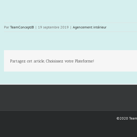
Par
TeamConceptJB
|
19 septembre 2019
|
Agencement intérieur
Partagez cet article, Choisissez votre Plateforme!
©2020 Team C