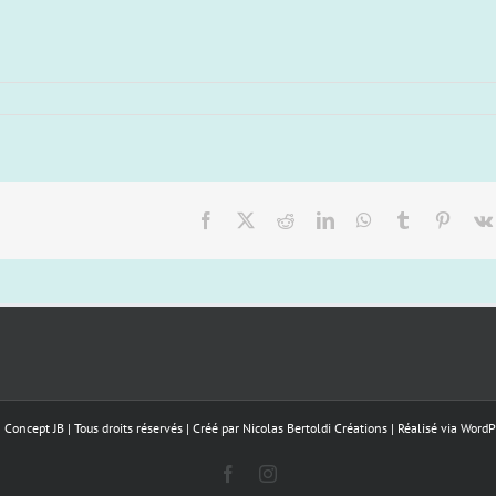
Facebook
X
Reddit
LinkedIn
WhatsApp
Tumblr
Pinter
oncept JB | Tous droits réservés | Créé par
Nicolas Bertoldi Créations
| Réalisé via
WordP
Facebook
Instagram