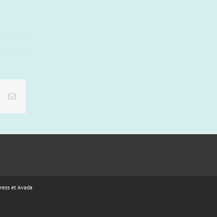
est
Vk
Email
ress
et
Avada