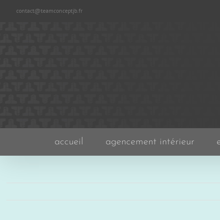
Passer
contact@teamconceptjb.fr
au
contenu
accueil
agencement intérieur