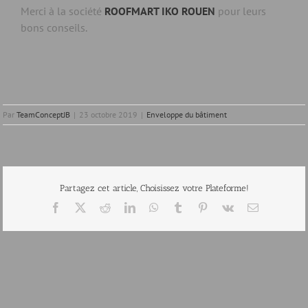
Merci à la société
ROOFMART IKO ROUEN
pour leurs
bons conseils.
Par
TeamConceptJB
|
23 octobre 2019
|
Enveloppe du bâtiment
Partagez cet article, Choisissez votre Plateforme!
Facebook
X
Reddit
LinkedIn
WhatsApp
Tumblr
Pinterest
Vk
Email