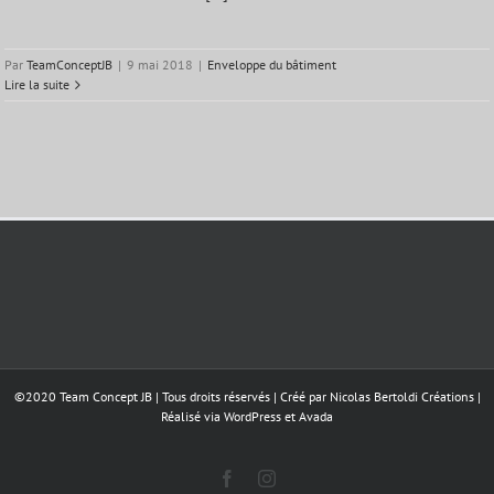
Par
TeamConceptJB
|
9 mai 2018
|
Enveloppe du bâtiment
Lire la suite
©2020 Team Concept JB | Tous droits réservés | Créé par
Nicolas Bertoldi Créations
|
Réalisé via
WordPress
et
Avada
Facebook
Instagram