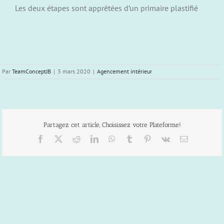
Les deux étapes sont apprêtées d’un primaire plastifié
Par
TeamConceptJB
|
3 mars 2020
|
Agencement intérieur
Partagez cet article, Choisissez votre Plateforme!
Facebook
X
Reddit
LinkedIn
WhatsApp
Tumblr
Pinterest
Vk
Email