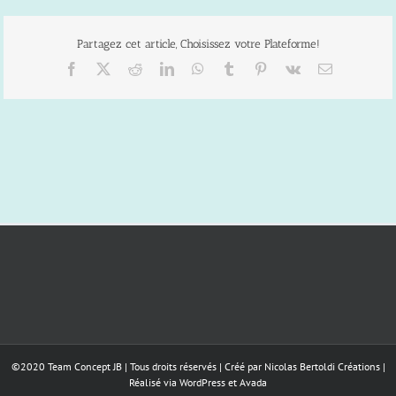
Partagez cet article, Choisissez votre Plateforme!
Facebook
X
Reddit
LinkedIn
WhatsApp
Tumblr
Pinterest
Vk
Email
©2020 Team Concept JB | Tous droits réservés | Créé par
Nicolas Bertoldi Créations
|
Réalisé via
WordPress
et
Avada